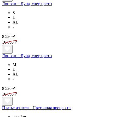
Лонгслив Луна, снег, цветы
S
L
XL
-
8 520 ₽
10 650 ₽
Лонгслив Луна, снег, цветы
M
L
XL
-
8 520 ₽
10 650 ₽
Платье из шелка Цветочная процессия
one size