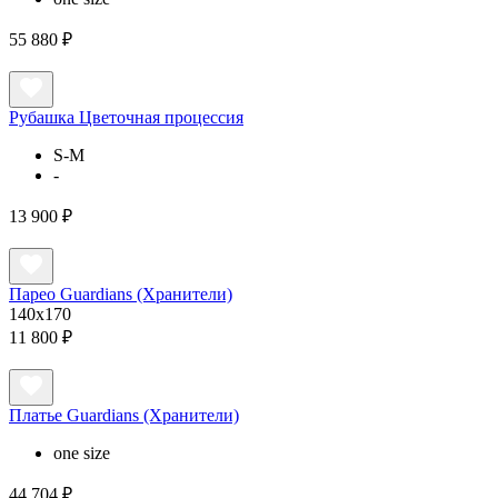
55 880 ₽
Рубашка Цветочная процессия
S-M
-
13 900 ₽
Парео Guardians (Хранители)
140х170
11 800 ₽
Платье Guardians (Хранители)
one size
44 704 ₽