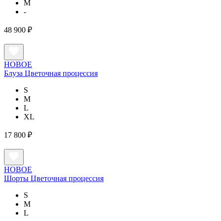
M
-
48 900 ₽
НОВОЕ
Блуза Цветочная процессия
S
M
L
XL
17 800 ₽
НОВОЕ
Шорты Цветочная процессия
S
M
L