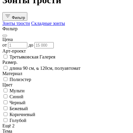
Зонты трости
Фильтр
Зонты трости
Складные зонты
Фильтр
Цена
от
до
Арт-проект
Третьяковская Галерея
Размер.
длина 90 см, ᴓ 120см, полуавтомат
Материал
Полиэстер
Цвет
Мульти
Синий
Черный
Бежевый
Коричневый
Голубой
Ещё 2
Тема