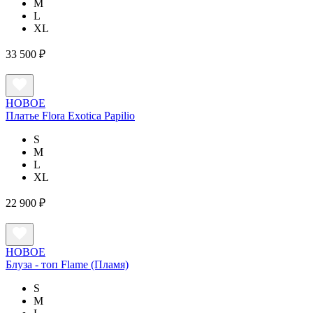
M
L
XL
33 500 ₽
НОВОЕ
Платье Flora Exotica Papilio
S
M
L
XL
22 900 ₽
НОВОЕ
Блуза - топ Flame (Пламя)
S
M