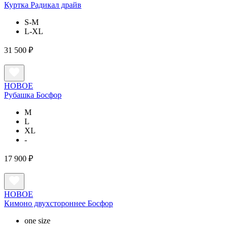
Куртка Радикал драйв
S-M
L-XL
31 500 ₽
НОВОЕ
Рубашка Босфор
M
L
XL
-
17 900 ₽
НОВОЕ
Кимоно двухстороннее Босфор
one size