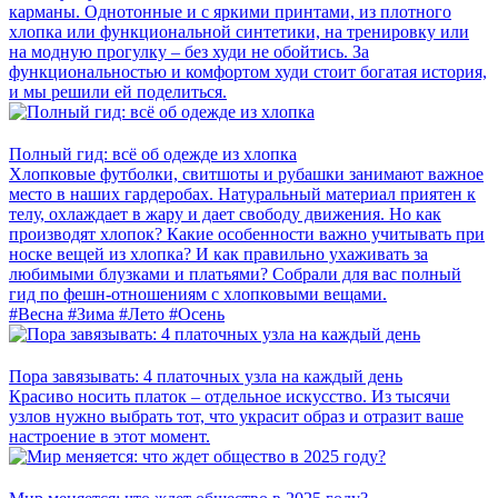
карманы. Однотонные и с яркими принтами, из плотного
хлопка или функциональной синтетики, на тренировку или
на модную прогулку – без худи не обойтись. За
функциональностью и комфортом худи стоит богатая история,
и мы решили ей поделиться.
Полный гид: всё об одежде из хлопка
Хлопковые футболки, свитшоты и рубашки занимают важное
место в наших гардеробах. Натуральный материал приятен к
телу, охлаждает в жару и дает свободу движения. Но как
производят хлопок? Какие особенности важно учитывать при
носке вещей из хлопка? И как правильно ухаживать за
любимыми блузками и платьями? Собрали для вас полный
гид по фешн-отношениям с хлопковыми вещами.
#Весна
#Зима
#Лето
#Осень
Пора завязывать: 4 платочных узла на каждый день
Красиво носить платок – отдельное искусство. Из тысячи
узлов нужно выбрать тот, что украсит образ и отразит ваше
настроение в этот момент.