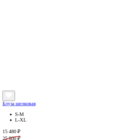
Блуза шелковая
S-M
L-XL
15 480 ₽
25 800 ₽