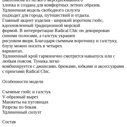
хлопка и создана для комфортных летних образов.
Удлиненная модель свободного силуэта
подходит для города, путешествий и отдыха.
Главный акцент изделия - широкий воротник гюйс,
вдохновленный традиционной морской
формой. В интерпретации Radical Chic он декорирован
синими полосами, а галстук украшен
рисунком якоря. Благодаря съемным воротнику и галстуку,
блузу можно носить в четырех
вариантах.
Удлиненный крой гармонично смотрится навыпуск или с
любым поясом. Туника легко
комбинируется с джинсами, брюками, юбками и аксессуарами
с принтами Radical Chic.
Особенности модели
Съемные гюйс и галстук
V-образный вырез
Манжеты на пуговицах
Разрезы по бокам
Удлиненный силуэт
Состав