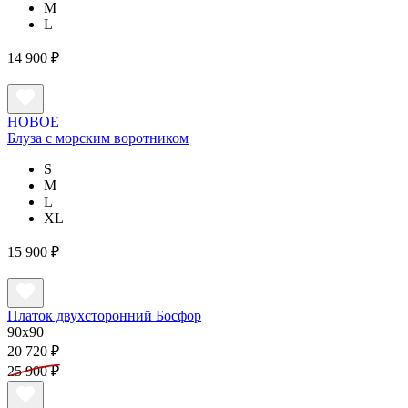
M
L
14 900 ₽
НОВОЕ
Блуза с морским воротником
S
M
L
XL
15 900 ₽
Платок двухсторонний Босфор
90x90
20 720 ₽
25 900 ₽