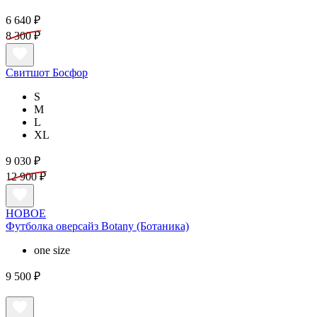
6 640 ₽
8 300 ₽
Свитшот Босфор
S
M
L
XL
9 030 ₽
12 900 ₽
НОВОЕ
Футболка оверсайз Botany (Ботаника)
one size
9 500 ₽