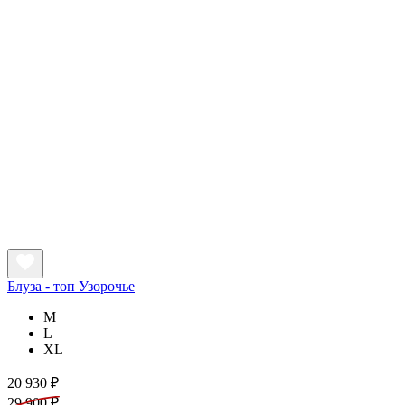
Блуза - топ Узорочье
M
L
XL
20 930 ₽
29 900 ₽