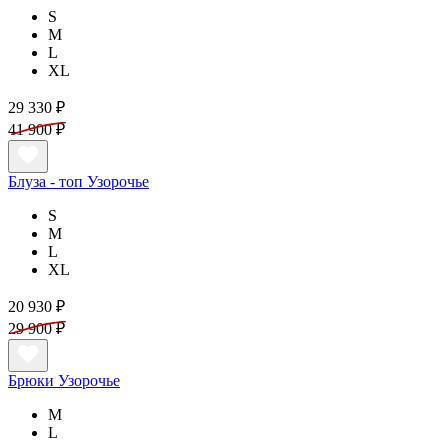
S
M
L
XL
29 330 ₽
41 900 ₽
Блуза - топ Узорочье
S
M
L
XL
20 930 ₽
29 900 ₽
Брюки Узорочье
M
L