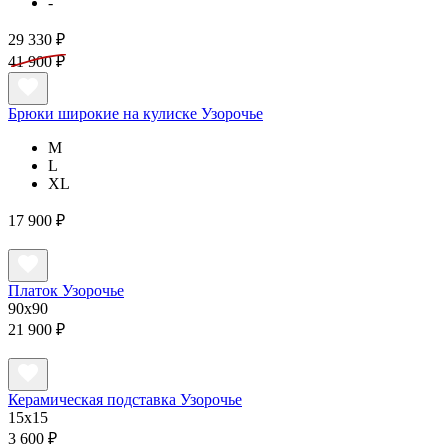
-
29 330 ₽
41 900 ₽
Брюки широкие на кулиске Узорочье
M
L
XL
17 900 ₽
Платок Узорочье
90x90
21 900 ₽
Керамическая подставка Узорочье
15х15
3 600 ₽