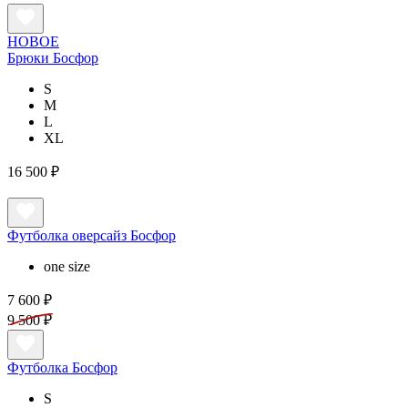
НОВОЕ
Брюки Босфор
S
M
L
XL
16 500 ₽
Футболка оверсайз Босфор
one size
7 600 ₽
9 500 ₽
Футболка Босфор
S