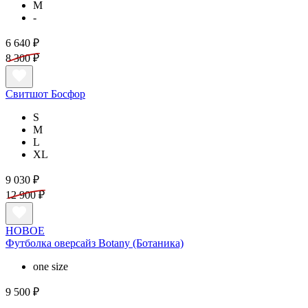
M
-
6 640 ₽
8 300 ₽
Свитшот Босфор
S
M
L
XL
9 030 ₽
12 900 ₽
НОВОЕ
Футболка оверсайз Botany (Ботаника)
one size
9 500 ₽