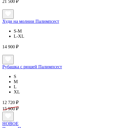
21 500 ₽
Худи на молнии Палимпсест
S-M
L-XL
14 900 ₽
Рубашка с рюшей Палимпсест
S
M
L
XL
12 720 ₽
15 900 ₽
НОВОЕ