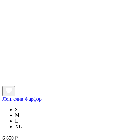
Лонгслив Фарфор
S
M
L
XL
6 650 ₽